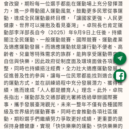
會改變，期盼每一位選手都能在運動場上充分發揮潛
力，進一步帶動國人運動風氣，鼓勵更多民眾從事運
動，達成全民運動最終目標，「讓國家更強、人民更
健康、世界可以擁抱及看見臺灣」。卓院長也肯定運
動部李洋部長自今（2025）年9月9日上任後，持續
關注全民運動、一般運動競賽、國際競賽、運動產業
及適應運動發展。而適應運動就是讓行動不便者、高
齡者、兒童等特殊需求的族群，能夠享受運動帶來的
自信與快樂，因此政府從制度面及環境面做各項調
整，同時也持續挹注經費，全力壯大適應運動發展，
促進普及性的參與，讓每一位民眾都能找到適合自己
的運動方式，並在訓練過程中充分發展潛力、獲得佳
績，進而達成「人人都是體育人」理念。此外，卓院
長指出，運動部及交通部觀光署將透過舉辦國際賽
事，攜手發展臺灣觀光，未來一整年不僅有各種國際
級及世界級的運動賽事，同時也會推動各項社區運
動，期盼選手們繼續努力爭取更好成績，更重要的是
保持身體健康，實現「快快樂樂的運動、快快樂樂的