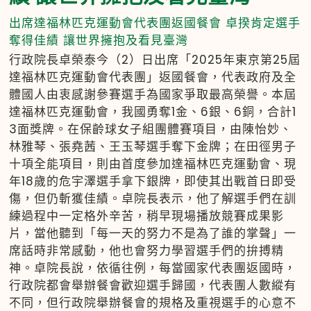
出席達福林匹克運動會代表團返國餐會 卓揆肯定選手
奪得佳績 讓世界擁抱及看見臺灣
行政院長卓榮泰今（2）日出席「2025年東京第25屆
達福林匹克運動會代表團」返國餐會，代表政府及全
體國人由衷感謝參賽選手為國家爭取最高榮譽。本屆
達福林匹克運動會，我國勇奪1金、6銀、6銅，合計1
3面獎牌。在保齡球女子組團體賽項目，由陳怡妙、
林雅琴、張堯茜、王玉琴選手奪下金牌；在田徑男子
十項全能項目，則由首度參加達福林匹克運動會、現
年18歲的危宇澤選手拿下銀牌，即使其出戰首日即受
傷，但仍斬獲佳績。卓院長表示，他了解選手們在訓
練過程中一定格外辛苦，稍早現場播放競賽成果影
片，當他聽到「每一天的努力不是為了誰的掌聲」一
席話時非常感動，他也會努力學習選手們的拚搏精
神。卓院長說，依循往例，每當國家代表團返國時，
行政院都會舉辦餐會歡迎選手歸國，代表團人數縱有
不同，但行政院舉辦餐會的規格及重視選手的心意不