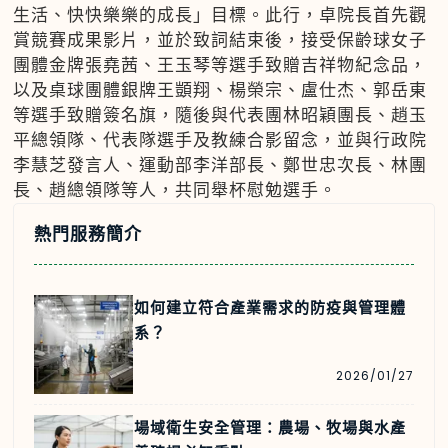
生活、快快樂樂的成長」目標。此行，卓院長首先觀
賞競賽成果影片，並於致詞結束後，接受保齡球女子
團體金牌張堯茜、王玉琴等選手致贈吉祥物紀念品，
以及桌球團體銀牌王顗翔、楊榮宗、盧仕杰、郭岳東
等選手致贈簽名旗，隨後與代表團林昭穎團長、趙玉
平總領隊、代表隊選手及教練合影留念，並與行政院
李慧芝發言人、運動部李洋部長、鄭世忠次長、林團
長、趙總領隊等人，共同舉杯慰勉選手。
熱門服務簡介
如何建立符合產業需求的防疫與管理體
系？
2026/01/27
場域衛生安全管理：農場、牧場與水產